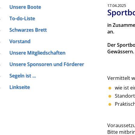
17.04.2025
Unsere Boote
Sportb
To-do-Liste
in Zusammen
Schwarzes Brett
an.
Vorstand
Der Sportbo
Gewässern. 
Unsere Mitgliedschaften
Unsere Sponsoren und Förderer
Segeln ist ...
Vermittelt w
Linkseite
wie ist 
Standor
Praktis
Voraussetzu
Bitte mitbri